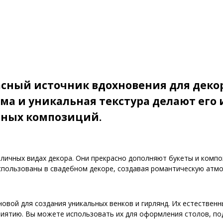
сный источник вдохновения для декор
рма и уникальная текстура делают ег
ьных композиций.
личных видах декора. Они прекрасно дополняют букеты и комп
спользованы в свадебном декоре, создавая романтическую атмо
новой для создания уникальных венков и гирлянд. Их естествен
иятию. Вы можете использовать их для оформления столов, под