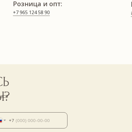
Розница и опт:
+7 965 124 58 90
СЬ
Ы?
мся
+7