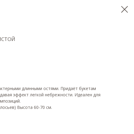
ИСТОЙ
актерными длинными остями. Придаёт букетам
здавая эффект легкой небрежности. Идеален для
омпозиций.
олосьев) Высота 60-70 см.