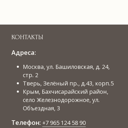
КОНТАКТЫ
Сотрудничество с нами
Адреса:
КАТАЛОГ
Москва, ул. Башиловская, д. 24,
Все товары
Материалы для флористов
Товары для дома
стр. 2
Наборы для рукоделия
Декор помещений
Тверь, Зелёный пр., д.43, корп.5
Флористические композиции
Товары для бани
Крым, Бахчисарайский район,
ПОКУПАТЕЛЯМ
село Железнодорожное, ул.
Проекты с декораторами
Оплата и доставка
Объездная, 3
Наши преимущества
Возврат товара
История создания
Договор оферты
Телефон:
+7 965 124 58 90
Контакты