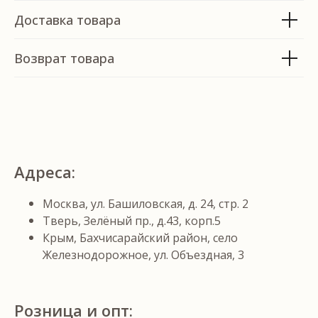
Доставка товара
Возврат товара
Адреса:
ОСТАЛИСЬ ВОПРОСЫ?
Москва, ул. Башиловская, д. 24, стр. 2
Оставьте свои данные и мы свяжемся
Тверь, Зелёный пр., д.43, корп.5
с вами в ближайшее время
Крым, Бахчисарайский район, село
Железнодорожное, ул. Объездная, 3
Розница и опт: