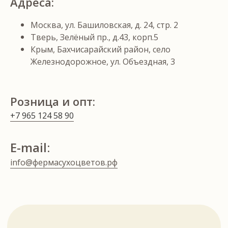
Адреса:
+7
Москва, ул. Башиловская, д. 24, стр. 2
Тверь, Зелёный пр., д.43, корп.5
Я подтверждаю ознакомление с
Крым, Бахчисарайский район, село
Политикой конфиденциальности
и
даю
согласие на обработку моих персональных
Железнодорожное, ул. Объездная, 3
данных
в порядке и на условиях,
указанных в Политике
Розница и опт:
Отправить
+7 965 124 58 90
E-mail:
info@фермасухоцветов.рф