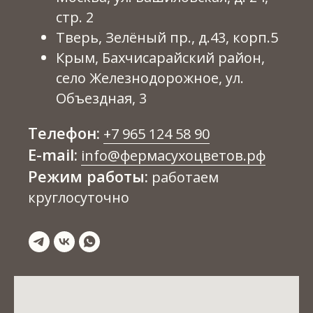
Контакты
стр. 2
РЕКВИЗИТЫ КОМПАНИИ
Тверь, Зелёный пр., д.43, корп.5
ИП Кривцов Николай Николаевич
Крым, Бахчисарайский район,
ИНН: 741514112372
село Железнодорожное, ул.
ОГРНИП: 322745600169690
Объездная, 3
Принимаем к оплате:
Телефон:
+7 965 124 58 90
E-mail:
info@фермасухоцветов.рф
Политика конфиденциальности
Режим работы:
работаем
Согласие на обработку данных
круглосуточно